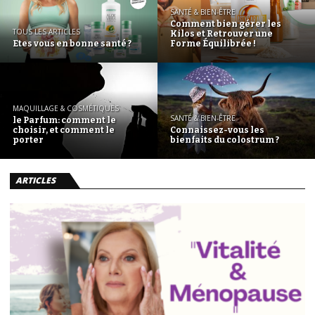
SANTÉ & BIEN-ÊTRE
Comment bien gérer les
TOUS LES ARTICLES
Kilos et Retrouver une
Etes vous en bonne santé ?
Forme Équilibrée !
MAQUILLAGE & COSMÉTIQUES
SANTÉ & BIEN-ÊTRE
le Parfum: comment le
choisir, et comment le
Connaissez-vous les
porter
bienfaits du colostrum ?
ARTICLES