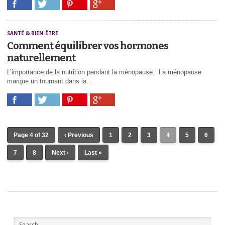
SANTÉ & BIEN-ÊTRE
Comment équilibrer vos hormones
naturellement
L’importance de la nutrition pendant la ménopause : La ménopause
marque un tournant dans la...
Page 4 of 32
‹ Previous
1
2
3
4
5
6
7
8
Next ›
Last »