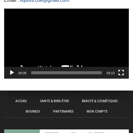
Email :
liquois.cbe@gmail.com
Lecteur
vidéo
00:00
03:13
ACCUEIL
SANTÉ & BIEN-ÊTRE
BEAUTÉ & COSMÉTIQUES
BUSINESS
PARTENAIRES
MON COMPTE