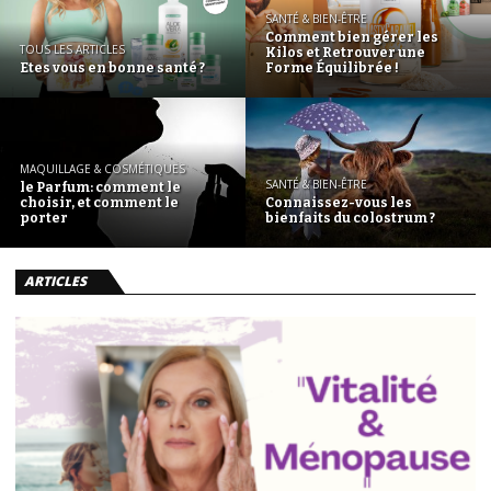
SANTÉ & BIEN-ÊTRE
Comment bien gérer les
TOUS LES ARTICLES
Kilos et Retrouver une
Etes vous en bonne santé ?
Forme Équilibrée !
MAQUILLAGE & COSMÉTIQUES
SANTÉ & BIEN-ÊTRE
le Parfum: comment le
choisir, et comment le
Connaissez-vous les
porter
bienfaits du colostrum ?
ARTICLES