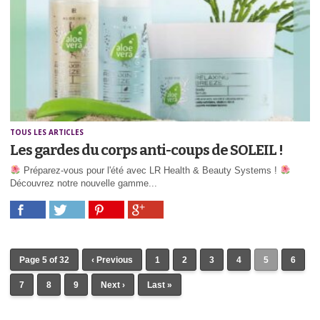
TOUS LES ARTICLES
Les gardes du corps anti-coups de SOLEIL !
Préparez-vous pour l'été avec LR Health & Beauty Systems !
Découvrez notre nouvelle gamme...
Page 5 of 32
‹ Previous
1
2
3
4
5
6
7
8
9
Next ›
Last »