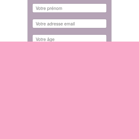
Téléchargement immédiat !
Nous sommes enregistrés à la CNIL et respectons la
confidentialité de vos données personnelles
SÉLECTION DU MOMENT