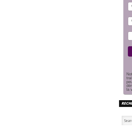
Not
tra
peu
dém
la 
RECHE