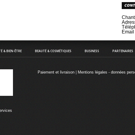
CONT
Chant
Adres
Télép
Email 
É & BIEN-ÊTRE
BEAUTÉ & COSMÉTIQUES
BUSINESS
PARTENAIRES
Paiement et livraison
|
Mentions légales - données pers
ervices