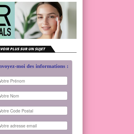
VOIR PLUS SUR UN SUJET
voyez-moi des informations :