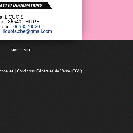
ACT ET INFORMATIONS
al LIQUOIS
se :
86540 THURE
hone :
0658370820
:
liquois.cbe@gmail.com
MON COMPTE
onnelles
|
Conditions Générales de Vente (CGV)