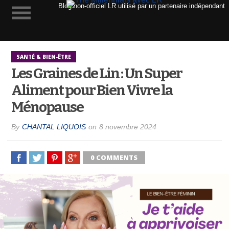
Blog non-officiel LR utilisé par un partenaire indépendant
SANTÉ & BIEN-ÊTRE
Les Graines de Lin : Un Super
Aliment pour Bien Vivre la
Ménopause
By
CHANTAL LIQUOIS
on
8 novembre 2024
0 COMMENTS