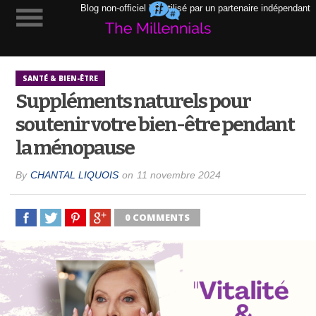
Blog non-officiel LR utilisé par un partenaire indépendant
SANTÉ & BIEN-ÊTRE
Suppléments naturels pour
soutenir votre bien-être pendant
la ménopause
By
CHANTAL LIQUOIS
on
11 novembre 2024
0 COMMENTS