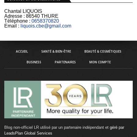
Chantal LIQUOIS
Adresse :
86540 THURE
Téléphone :
0658370820
Email :
liquois.cbe@gmail.com
ACCUEIL
SANTÉ & BIEN-ÊTRE
BEAUTÉ & COSMÉTIQUES
BUSINESS
PARTENAIRES
MON COMPTE
Blog non-officiel LR utilisé par un partenaire indépendant et
géré par
LeadsPlan Global Services