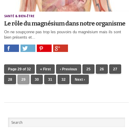
SANTÉ & BIEN-ÊTRE
Le rôle du magnésium dans notre organisme
On ne soupçonne pas trop les pouvoirs du magnésium mais ils sont
bien présents et...
Page 29 of 32
« First
‹ Previous
25
26
27
28
29
30
31
32
Next ›