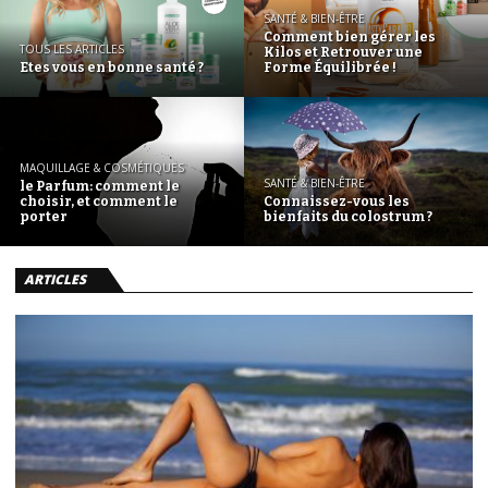
SANTÉ & BIEN-ÊTRE
Comment bien gérer les
TOUS LES ARTICLES
Kilos et Retrouver une
Etes vous en bonne santé ?
Forme Équilibrée !
MAQUILLAGE & COSMÉTIQUES
SANTÉ & BIEN-ÊTRE
le Parfum: comment le
choisir, et comment le
Connaissez-vous les
porter
bienfaits du colostrum ?
ARTICLES